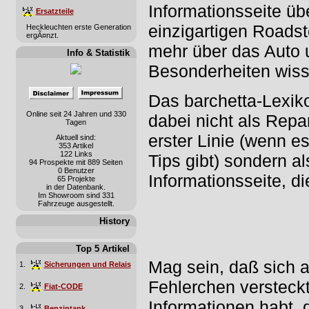
Informationsseite üb
Ersatzteile
einzigartigen Roadster
Heckleuchten erste Generation
ergÃ¤nzt.
mehr über das Auto 
Info & Statistik
Besonderheiten wiss
Das barchetta-Lexiko
Online seit 24 Jahren und 330
dabei nicht als Repa
Tagen
erster Linie (wenn e
Aktuell sind:
353 Artikel
122 Links
Tips gibt) sondern al
94 Prospekte mit 889 Seiten
0 Benutzer
Informationsseite, di
65 Projekte
in der Datenbank.
Im Showroom sind 331
Fahrzeuge ausgestellt.
History
Top 5 Artikel
Mag sein, daß sich 
1.
Sicherungen und Relais
Fehlerchen versteckt
2.
Fiat-CODE
Informationen habt, d
3.
Benzintank