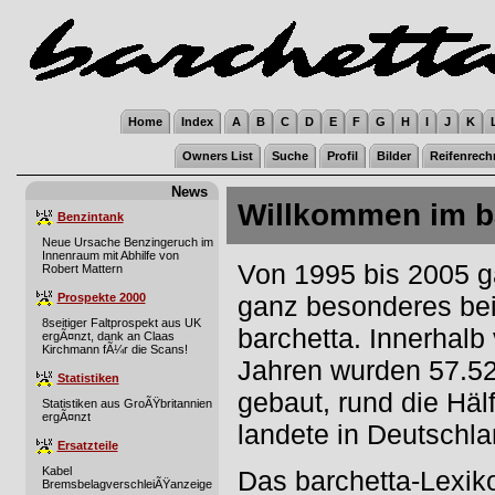
Home
Index
A
B
C
D
E
F
G
H
I
J
K
Owners List
Suche
Profil
Bilder
Reifenrech
News
Willkommen im ba
Benzintank
Neue Ursache Benzingeruch im
Innenraum mit Abhilfe von
Von 1995 bis 2005 g
Robert Mattern
Prospekte 2000
ganz besonderes bei 
8seitiger Faltprospekt aus UK
barchetta. Innerhalb
ergÃ¤nzt, dank an Claas
Kirchmann fÃ¼r die Scans!
Jahren wurden 57.52
Statistiken
gebaut, rund die Häl
Statistiken aus GroÃŸbritannien
ergÃ¤nzt
landete in Deutschla
Ersatzteile
Kabel
Das barchetta-Lexiko
BremsbelagverschleiÃŸanzeige